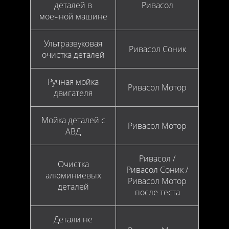
деталей в
Ривасол
моечной машине
Ультразвуковая
Ривасол Соник
очистка деталей
Ручная мойка
Ривасол Мотор
двигателя
Мойка деталей с
Ривасол Мотор
АВД
Ривасол /
Очистка
Ривасол Соник /
алюминиевых
Ривасол Мотор
деталей
после теста
Детали не