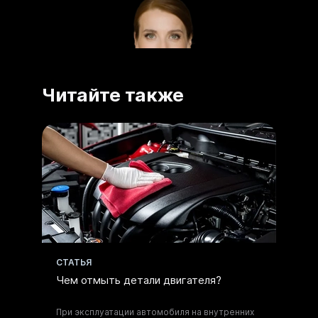
Читайте также
Получите
CТАТЬЯ
консультацию по
Чем отмыть детали двигателя?
моющим составам
При эксплуатации автомобиля на внутренних