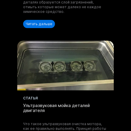
и оборудованию.
деталях образуется слой загрязнений,
отмыть которые может далеко не каждое
химическое средство.
Читать дальше
Отправить запрос
Нажимая на кнопку, вы принимаете
Положение
и даете
Согласие
на обработку
персональных данных.
Получите
консультацию по
CТАТЬЯ
моющим составам
Ультразвуковая мойка деталей
и оборудованию.
двигателя
Что такое ультразвуковая очистка мотора,
как ее правильно выполнять. Принцип работы