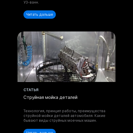
УЗ-ванн.
Читать дальше
Отправить запрос
Нажимая на кнопку, вы принимаете
Положение
и даете
Согласие
на обработку
персональных данных.
CТАТЬЯ
Струйная мойка деталей
Технология, принцип работы, преимущества
струйной мойки деталей автомобиля. Какие
бывают виды струйных моечных машин.
Читать дальше