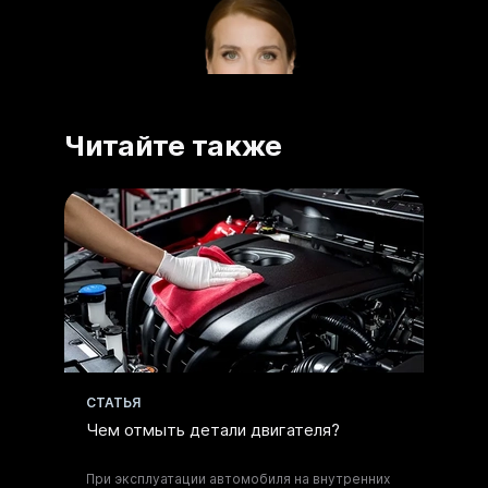
Читайте также
Получите
CТАТЬЯ
консультацию по
Чем отмыть детали двигателя?
моющим составам
При эксплуатации автомобиля на внутренних