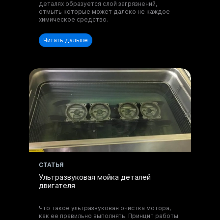
и оборудованию.
деталях образуется слой загрязнений,
отмыть которые может далеко не каждое
химическое средство.
Читать дальше
Отправить запрос
Нажимая на кнопку, вы принимаете
Положение
и даете
Согласие
на обработку
персональных данных.
Получите
консультацию по
CТАТЬЯ
моющим составам
Ультразвуковая мойка деталей
и оборудованию.
двигателя
Что такое ультразвуковая очистка мотора,
как ее правильно выполнять. Принцип работы