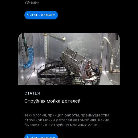
УЗ-ванн.
Читать дальше
Отправить запрос
Нажимая на кнопку, вы принимаете
Положение
и даете
Согласие
на обработку
персональных данных.
CТАТЬЯ
Струйная мойка деталей
Технология, принцип работы, преимущества
струйной мойки деталей автомобиля. Какие
бывают виды струйных моечных машин.
Читать дальше