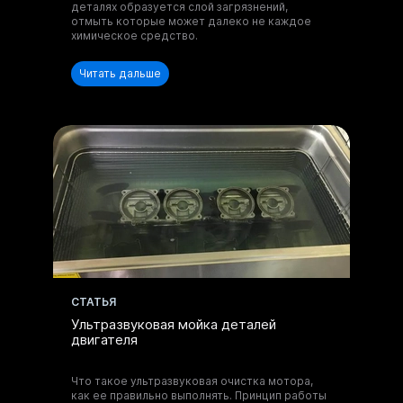
и оборудованию.
деталях образуется слой загрязнений,
отмыть которые может далеко не каждое
химическое средство.
Читать дальше
Отправить запрос
Нажимая на кнопку, вы принимаете
Положение
и даете
Согласие
на обработку
персональных данных.
Получите
консультацию по
CТАТЬЯ
моющим составам
Ультразвуковая мойка деталей
и оборудованию.
двигателя
Что такое ультразвуковая очистка мотора,
как ее правильно выполнять. Принцип работы