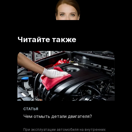
Читайте также
Получите
CТАТЬЯ
консультацию по
Чем отмыть детали двигателя?
моющим составам
При эксплуатации автомобиля на внутренних