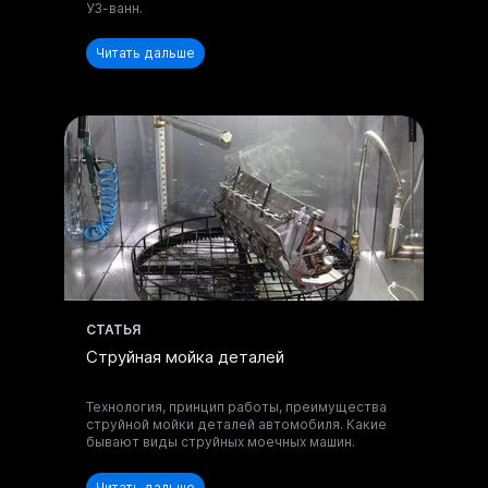
УЗ-ванн.
Читать дальше
Отправить запрос
Нажимая на кнопку, вы принимаете
Положение
и даете
Согласие
на обработку
персональных данных.
CТАТЬЯ
Струйная мойка деталей
Технология, принцип работы, преимущества
струйной мойки деталей автомобиля. Какие
бывают виды струйных моечных машин.
Читать дальше