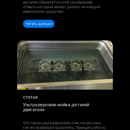
и оборудованию.
деталях образуется слой загрязнений,
отмыть которые может далеко не каждое
химическое средство.
Читать дальше
Отправить запрос
Нажимая на кнопку, вы принимаете
Положение
и даете
Согласие
на обработку
персональных данных.
Получите
консультацию по
CТАТЬЯ
моющим составам
Ультразвуковая мойка деталей
и оборудованию.
двигателя
Что такое ультразвуковая очистка мотора,
как ее правильно выполнять. Принцип работы