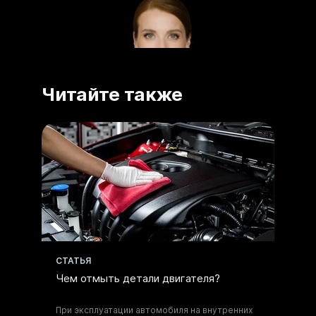
Читайте также
Получите
CТАТЬЯ
консультацию по
Чем отмыть детали двигателя?
моющим составам
При эксплуатации автомобиля на внутренних