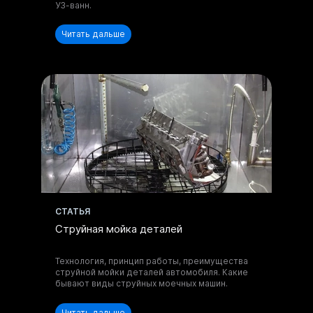
УЗ-ванн.
Читать дальше
Отправить запрос
Нажимая на кнопку, вы принимаете
Положение
и даете
Согласие
на обработку
персональных данных.
CТАТЬЯ
Струйная мойка деталей
Технология, принцип работы, преимущества
струйной мойки деталей автомобиля. Какие
бывают виды струйных моечных машин.
Читать дальше